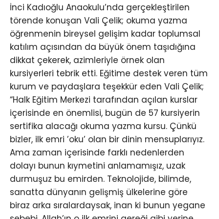
İnci Kadıoğlu Anaokulu’nda gerçekleştirilen
törende konuşan Vali Çelik; okuma yazma
öğrenmenin bireysel gelişim kadar toplumsal
katılım açısından da büyük önem taşıdığına
dikkat çekerek, azimleriyle örnek olan
kursiyerleri tebrik etti. Eğitime destek veren tüm
kurum ve paydaşlara teşekkür eden Vali Çelik;
“Halk Eğitim Merkezi tarafından açılan kurslar
içerisinde en önemlisi, bugün de 57 kursiyerin
sertifika alacağı okuma yazma kursu. Çünkü
bizler, ilk emri ’oku’ olan bir dinin mensuplarıyız.
Ama zaman içerisinde farklı nedenlerden
dolayı bunun kıymetini anlamamışız, uzak
durmuşuz bu emirden. Teknolojide, bilimde,
sanatta dünyanın gelişmiş ülkelerine göre
biraz arka sıralardaysak, inan ki bunun yegane
sebebi, Allah’ın o ilk emrini gereği gibi yerine